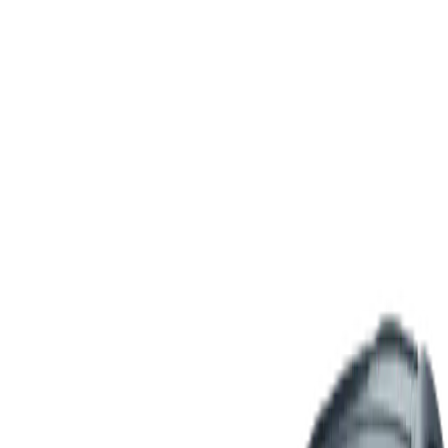
VW T-ROC R Line DSG 2026
50,42 €
/
jour
petrol
automatic
150 hp
Réserver