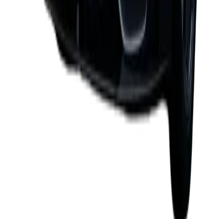
/
jour
petrol
automatic
115 hp
Réserver