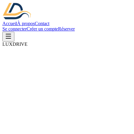
Accueil
À propos
Contact
Se connecter
Créer un compte
Réserver
LUXDRIVE
Date et heure de prise
10 août 2026
Date et heure de prise
Date et heure de retour
11 août 2026
Date et heure de retour