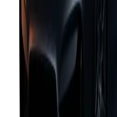
VW T-ROC 2026
50,42 €
/
jour
petrol
automatic
116 hp
Réserver