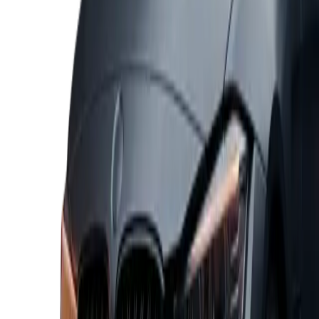
Mini Cooper Cabrio JCW 2026
75,63 €
/
jour
petrol
automatic
231 hp
Réserver