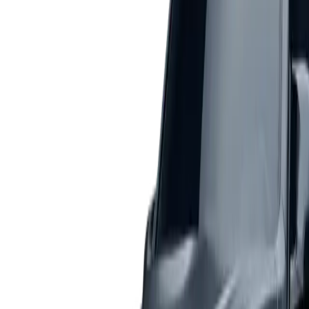
BMW M440D XDRIVE 2026
126,05 €
/
jour
diesel
automatic